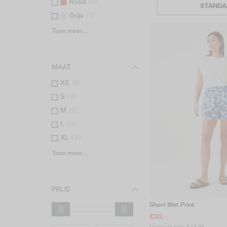
Rood
(
2
)
STANDA
Grijs
(
1
)
Toon meer...
MAAT
XS
(
9
)
S
(
8
)
M
(
5
)
L
(
6
)
XL
(
4
)
Toon meer...
PRIJS
Short Met Print
€35.-