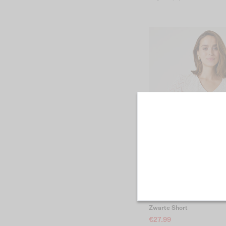
Zwarte Short
€27.99