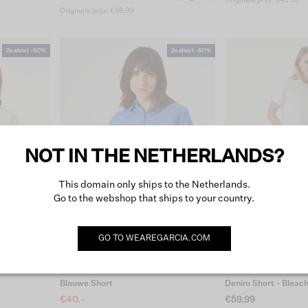
Originele prijs: €49.99
Originele prijs: €59.99
NOT IN THE NETHERLANDS?
This domain only ships to the Netherlands.
Go to the webshop that ships to your country.
GO TO
WEAREGARCIA.COM
Blauwe Short
Denim Short - Bleac
€40.-
€59.99