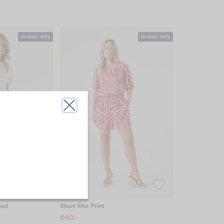
hed
Short Met Print
€40.-