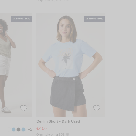
Originele prijs: €49.99
Denim Skort - Dark Used
€40.-
+2
Originele prijs: €59.99