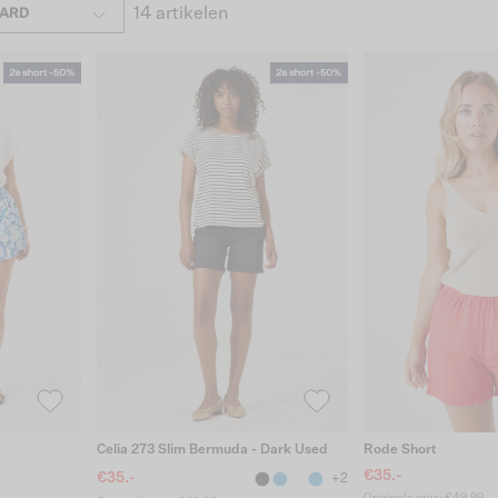
14 artikelen
ARD
Celia 273 Slim Bermuda - Dark Used
Rode Short
€35.-
€35.-
+2