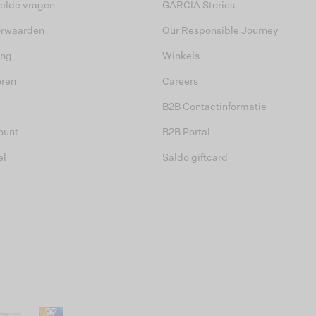
elde vragen
GARCIA Stories
orwaarden
Our Responsible Journey
ing
Winkels
eren
Careers
B2B Contactinformatie
ount
B2B Portal
el
Saldo giftcard