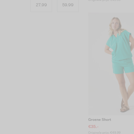
Originele prijs: €49.99
Groene Short
€35.-
Originele prijs: €49.99