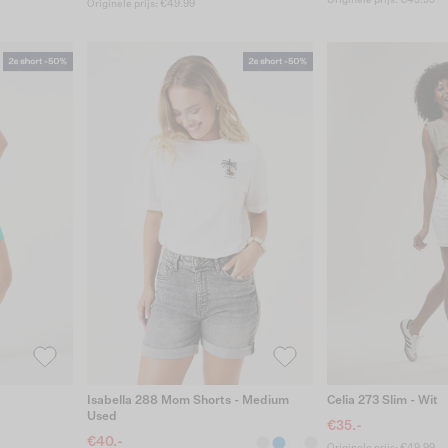
Originele prijs: €49.99
Originele prijs: €49.99
Isabella 288 Mom Shorts - Medium
Celia 273 Slim - Wit
Used
€35.-
€40.-