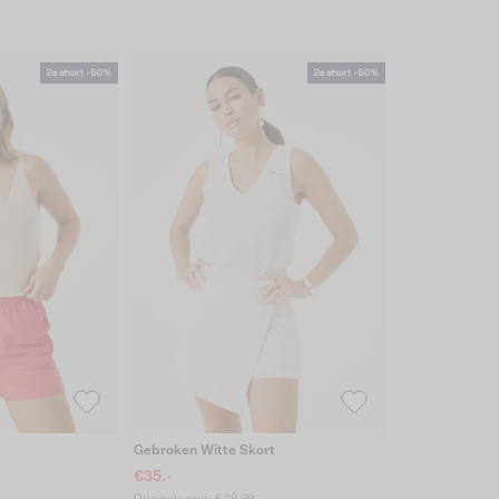
Gebroken Witte Skort
€35.-