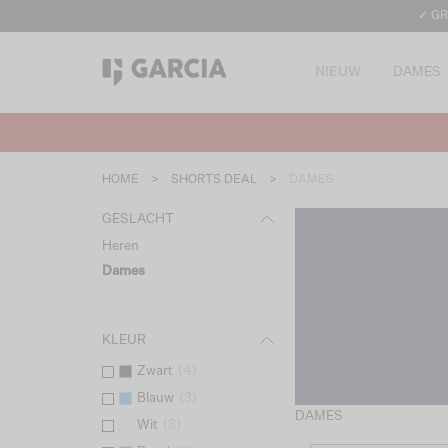
✓ GR
NIEUW
DAMES
HOME
>
SHORTS DEAL
>
DAMES
GESLACHT
Heren
Dames
KLEUR
Zwart
(
4
)
Blauw
(
3
)
DAMES
Wit
(
3
)