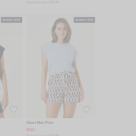
Originele prijs: €59.99
Short Met Print
€30.-
Originele prijs: €39.99