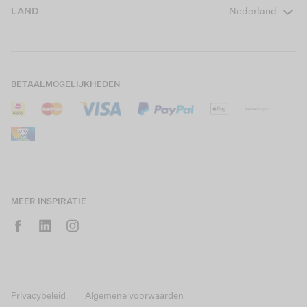
Over ons
LAND
Nederland
Boys Teens
Actievoorwaarden
GARCIA Stories
Girls Kids
Verzending
Our Responsible Journey
Boys Kids
Retourneren
Winkels
BETAALMOGELIJKHEDEN
Sale
Cookies
Careers
Mijn account
B2B Contactinformatie
Maattabel
B2B Portal
Saldo giftcard
MEER INSPIRATIE
Privacybeleid
Algemene voorwaarden