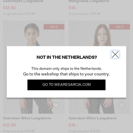
Gestreepte Longsleeve
Mintgroene Longsleeve
€12.50
€15.-
Originele prijs: €25.99
Originele prijs: €29.99
NOT IN THE NETHERLANDS?
This domain only ships to the Netherlands.
Go to the webshop that ships to your country.
GO TO
WEAREGARCIA.COM
Gebroken Witte Longsleeve
Gebroken Witte Longsleeve
€12.50
€15.-
Originele prijs: €25.99
Originele prijs: €19.99