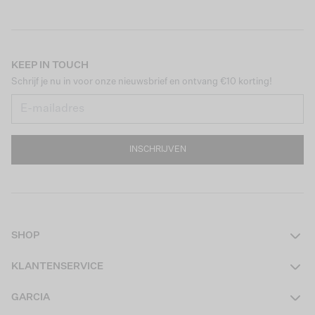
KEEP IN TOUCH
Schrijf je nu in voor onze nieuwsbrief en ontvang €10 korting!
INSCHRIJVEN
SHOP
Dames
KLANTENSERVICE
Heren
Contact
GARCIA
Girls Teens
Veelgestelde vragen