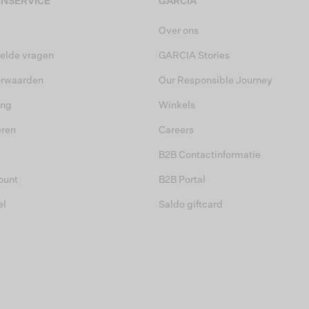
NSERVICE
GARCIA
Over ons
elde vragen
GARCIA Stories
orwaarden
Our Responsible Journey
ing
Winkels
eren
Careers
B2B Contactinformatie
ount
B2B Portal
el
Saldo giftcard