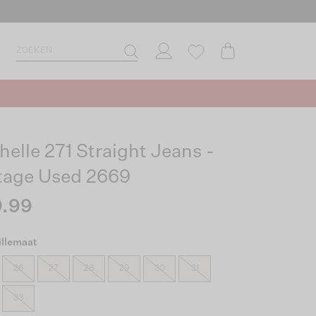
helle 271 Straight Jeans -
tage Used 2669
.99
illemaat
26
27
28
29
30
31
33