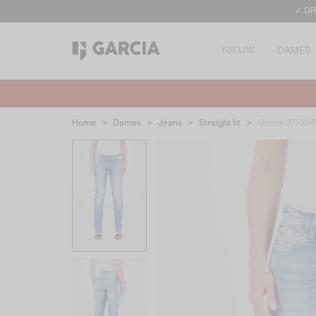
✓ GR
NIEUW
DAMES
Home
>
Dames
>
Jeans
>
Straight fit
>
Garcia 271 26