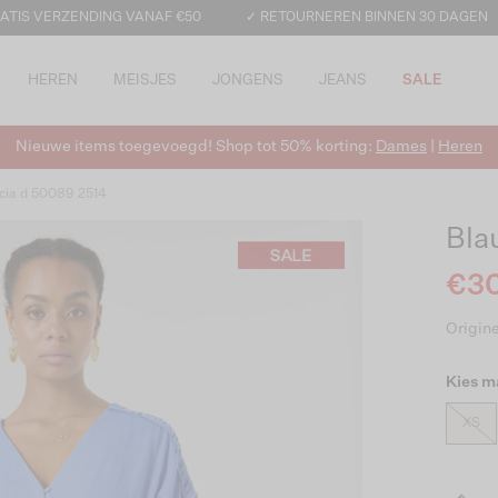
ATIS VERZENDING VANAF €50
✓ RETOURNEREN BINNEN 30 DAGEN
HEREN
MEISJES
JONGENS
JEANS
SALE
Nieuwe items toegevoegd! Shop tot 50% korting:
Dames
|
Heren
cia d 50089 2514
Bla
€30
Origine
Kies m
XS