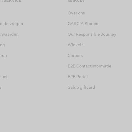
NSERVICE
GARCIA
Over ons
elde vragen
GARCIA Stories
orwaarden
Our Responsible Journey
ing
Winkels
eren
Careers
B2B Contactinformatie
ount
B2B Portal
el
Saldo giftcard