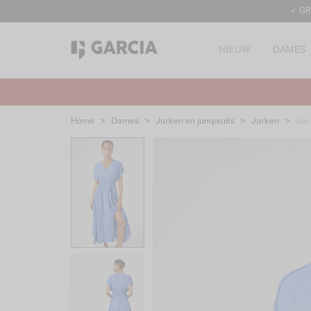
✓ GR
NIEUW
DAMES
Home
>
Dames
>
Jurken en jumpsuits
>
Jurken
>
Gar