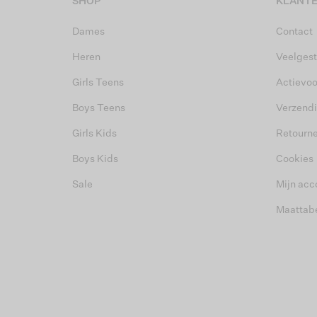
SHOP
KLANTE
Dames
Contact
Heren
Veelgest
Girls Teens
Actievo
Boys Teens
Verzend
Girls Kids
Retourn
Boys Kids
Cookies
Sale
Mijn acc
Maattab