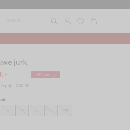
uwe jurk
.-
66% korting
le prijs: €89.99
aat
S
M
L
XL
XXL