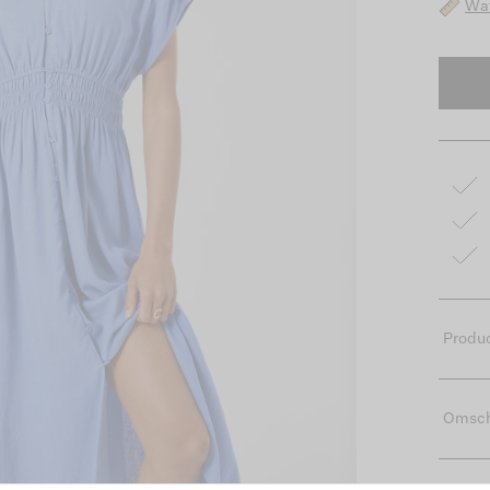
Wat
Produc
Omsch