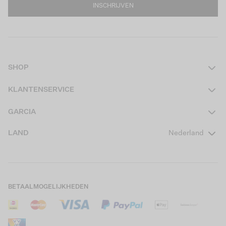
INSCHRIJVEN
SHOP
Dames
KLANTENSERVICE
Heren
Contact
GARCIA
Girls Teens
Veelgestelde vragen
Over ons
LAND
Nederland
Boys Teens
Actievoorwaarden
GARCIA Stories
Girls Kids
Verzending
Our Responsible Journey
Boys Kids
Retourneren
Winkels
BETAALMOGELIJKHEDEN
Sale
Cookies
Careers
Mijn account
B2B Contactinformatie