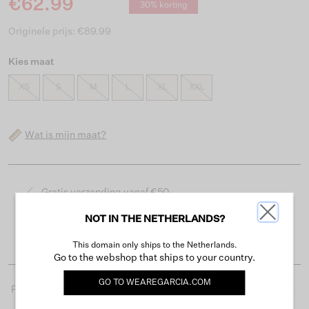
€62.99
30% korting
Originele prijs: €89.99
Kies maat
XS
S
M
L
XL
XXL
Wat is mijn maat?
Gratis verzending vanaf €50
Levertijd 2-3 werkdagen
NOT IN THE NETHERLANDS?
Gemakkelijk retourneren binnen 30 dagen
This domain only ships to the Netherlands.
Go to the webshop that ships to your country.
GO TO
WEAREGARCIA.COM
Productdetails