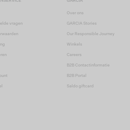
NSERVICE
GARCIA
Over ons
elde vragen
GARCIA Stories
orwaarden
Our Responsible Journey
ing
Winkels
eren
Careers
B2B Contactinformatie
ount
B2B Portal
el
Saldo giftcard