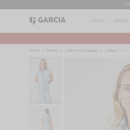
✓ GR
NIEUW
DAMES
Home
>
Dames
>
Jurken en jumpsuits
>
Jurken
>
Gar