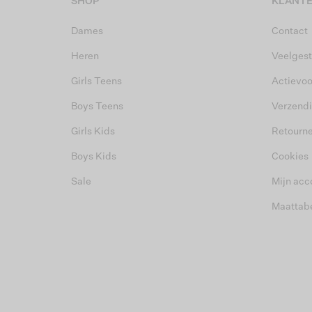
SHOP
KLANTE
Dames
Contact
Heren
Veelgest
Girls Teens
Actievo
Boys Teens
Verzend
Girls Kids
Retourn
Boys Kids
Cookies
Sale
Mijn acc
Maattab