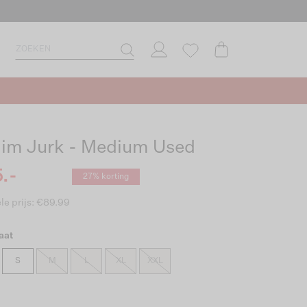
im Jurk - Medium Used
.-
27% korting
le prijs: €89.99
aat
S
M
L
XL
XXL