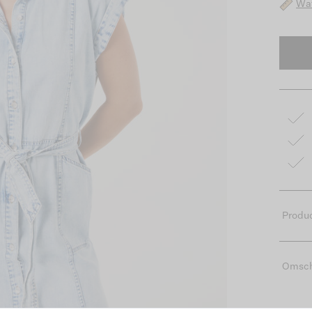
Wat
Produc
Omsch