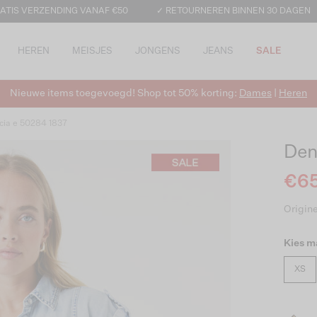
ATIS VERZENDING VANAF €50
✓ RETOURNEREN BINNEN 30 DAGEN
HEREN
MEISJES
JONGENS
JEANS
SALE
Nieuwe items toegevoegd! Shop tot 50% korting:
Dames
|
Heren
cia e 50284 1837
Den
€65
Origine
Kies m
XS