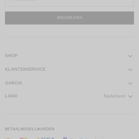
INSCHRIJVEN
SHOP
Dames
KLANTENSERVICE
Heren
Contact
GARCIA
Girls Teens
Veelgestelde vragen
Over ons
LAND
Nederland
Boys Teens
Actievoorwaarden
GARCIA Stories
Girls Kids
Verzending
Our Responsible Journey
Boys Kids
Retourneren
Winkels
BETAALMOGELIJKHEDEN
Sale
Cookies
Careers