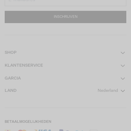
INSCHRIJVEN
SHOP
Dames
KLANTENSERVICE
Heren
Contact
GARCIA
Girls Teens
Veelgestelde vragen
Over ons
LAND
Nederland
Boys Teens
Actievoorwaarden
GARCIA Stories
Girls Kids
Verzending
Our Responsible Journey
Boys Kids
Retourneren
Winkels
BETAALMOGELIJKHEDEN
Sale
Cookies
Careers