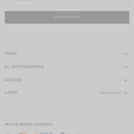
INSCHRIJVEN
SHOP
Dames
KLANTENSERVICE
Heren
Contact
GARCIA
Girls Teens
Veelgestelde vragen
Over ons
LAND
Nederland
Boys Teens
Actievoorwaarden
GARCIA Stories
Girls Kids
Verzending
Our Responsible Journey
Boys Kids
Retourneren
Winkels
BETAALMOGELIJKHEDEN
Sale
Cookies
Careers