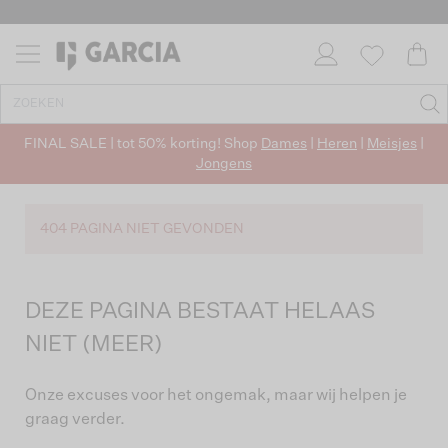
FINAL SALE | tot 50% korting! Shop
Dames
|
Heren
|
Meisjes
|
Jongens
404 PAGINA NIET GEVONDEN
DEZE PAGINA BESTAAT HELAAS
NIET (MEER)
Onze excuses voor het ongemak, maar wij helpen je
graag verder.