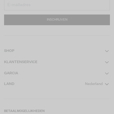
INSCHRIJVEN
SHOP
Dames
KLANTENSERVICE
Heren
Contact
GARCIA
Girls Teens
Veelgestelde vragen
Over ons
LAND
Nederland
Boys Teens
Actievoorwaarden
GARCIA Stories
Girls Kids
Verzending
Our Responsible Journey
Boys Kids
Retourneren
Winkels
BETAALMOGELIJKHEDEN
Sale