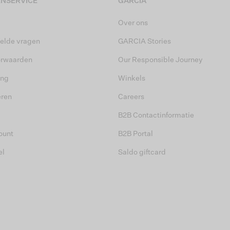
NSERVICE
GARCIA
Over ons
elde vragen
GARCIA Stories
orwaarden
Our Responsible Journey
ing
Winkels
eren
Careers
B2B Contactinformatie
ount
B2B Portal
el
Saldo giftcard