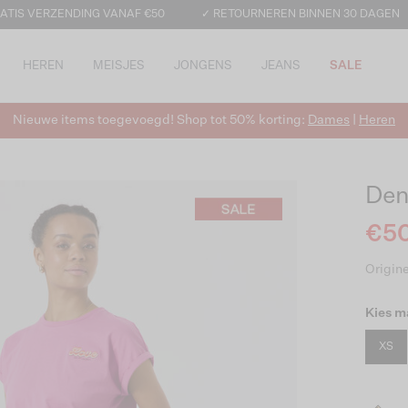
ATIS VERZENDING VANAF €50
✓ RETOURNEREN BINNEN 30 DAGEN
HEREN
MEISJES
JONGENS
JEANS
SALE
Nieuwe items toegevoegd! Shop tot 50% korting:
Dames
|
Heren
Den
€50
Origine
Kies m
XS