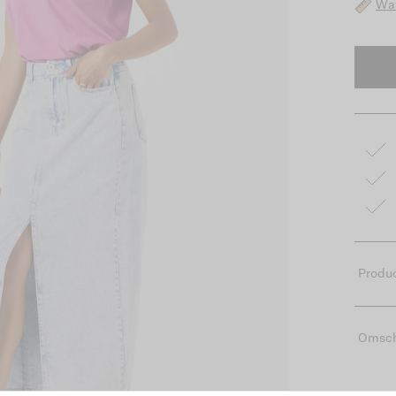
Wat
Produc
Omsch