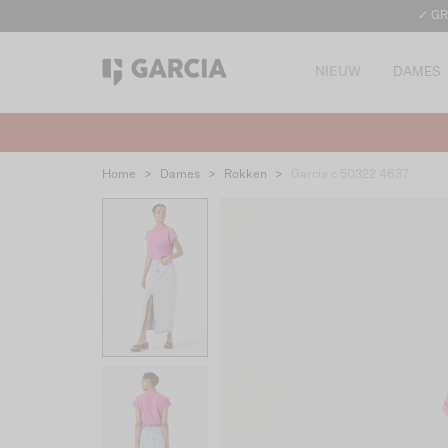
✓ GR
NIEUW
DAMES
Home
>
Dames
>
Rokken
>
Garcia c 50322 4637