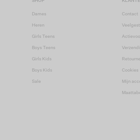
SHOP
KLANTE
Dames
Contact
Heren
Veelgest
Girls Teens
Actievo
Boys Teens
Verzend
Girls Kids
Retourn
Boys Kids
Cookies
Sale
Mijn acc
Maattab