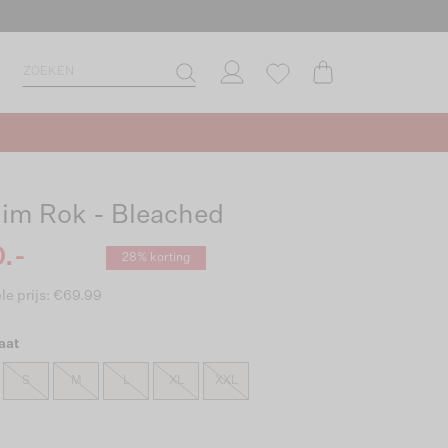
im Rok - Bleached
.-
28% korting
le prijs: €69.99
aat
S
M
L
XL
XXL