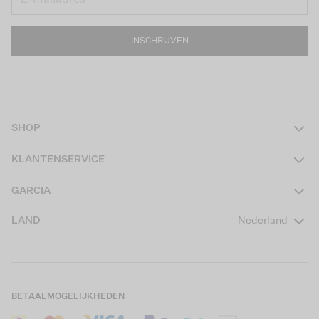
INSCHRIJVEN
SHOP
Dames
KLANTENSERVICE
Heren
Contact
GARCIA
Girls Teens
Veelgestelde vragen
Over ons
LAND
Nederland
Boys Teens
Actievoorwaarden
GARCIA Stories
Girls Kids
Verzending
Our Responsible Journey
Boys Kids
Retourneren
Winkels
BETAALMOGELIJKHEDEN
Sale
Cookies
Careers