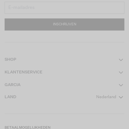
INSCHRIJVEN
SHOP
Dames
KLANTENSERVICE
Heren
Contact
GARCIA
Girls Teens
Veelgestelde vragen
Over ons
LAND
Nederland
Boys Teens
Actievoorwaarden
GARCIA Stories
Girls Kids
Verzending
Our Responsible Journey
Boys Kids
Retourneren
Winkels
BETAALMOGELIJKHEDEN