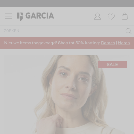
Nieuwe items toegevoegd! Shop tot 50% korting:
Dames
|
Heren