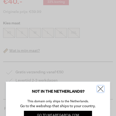
€40.-
33% korting
Originele prijs: €59.99
Kies maat
XS
S
M
L
XL
XXL
Wat is mijn maat?
Gratis verzending vanaf €50
Levertijd 2-3 werkdagen
Gemakkelijk retourneren binnen 30 dagen
NOT IN THE NETHERLANDS?
This domain only ships to the Netherlands.
Go to the webshop that ships to your country.
Productdetails
GO TO
WEAREGARCIA.COM