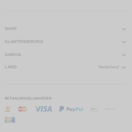
SHOP
Dames
KLANTENSERVICE
Heren
Contact
GARCIA
Girls Teens
Veelgestelde vragen
Over ons
LAND
Nederland
Boys Teens
Actievoorwaarden
GARCIA Stories
Girls Kids
Verzending
Our Responsible Journey
Boys Kids
Retourneren
Winkels
BETAALMOGELIJKHEDEN
Sale
Cookies
Careers
Mijn account
B2B Contactinformatie
Maattabel
B2B Portal