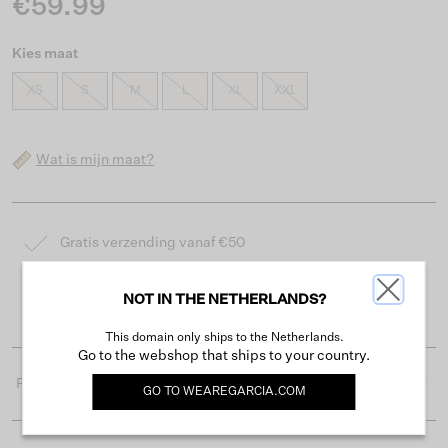
€59.99
Kies maat
XS
S
M
L
XL
XXL
Wat is mijn maat?
Gratis verzending vanaf €50
Levertijd 2-3 werkdagen
NOT IN THE NETHERLANDS?
Gemakkelijk retourneren binnen 30 dagen
This domain only ships to the Netherlands.
Go to the webshop that ships to your country.
Productdetails
GO TO
WEAREGARCIA.COM