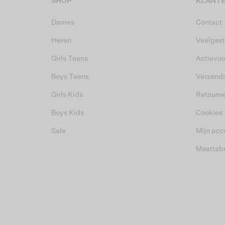
SHOP
KLANTE
Dames
Contact
Heren
Veelgest
Girls Teens
Actievo
Boys Teens
Verzend
Girls Kids
Retourn
Boys Kids
Cookies
Sale
Mijn acc
Maattab