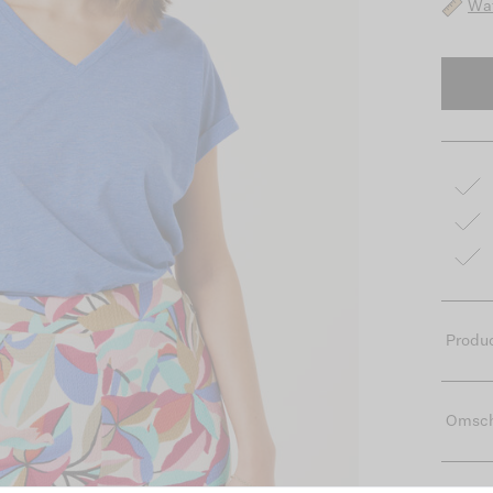
Wat
Produc
Omsch