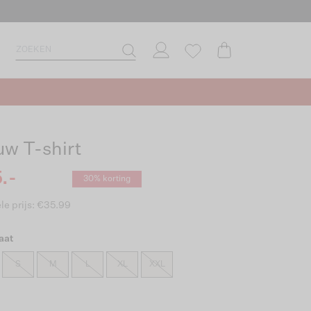
uw T-shirt
.-
30% korting
le prijs: €35.99
aat
S
M
L
XL
XXL