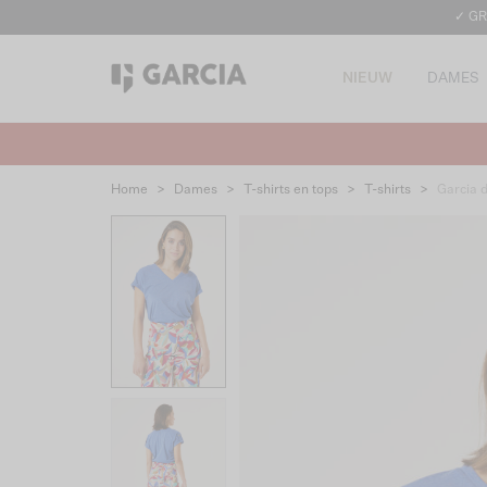
✓ GR
NIEUW
DAMES
Home
>
Dames
>
T-shirts en tops
>
T-shirts
>
Garcia 