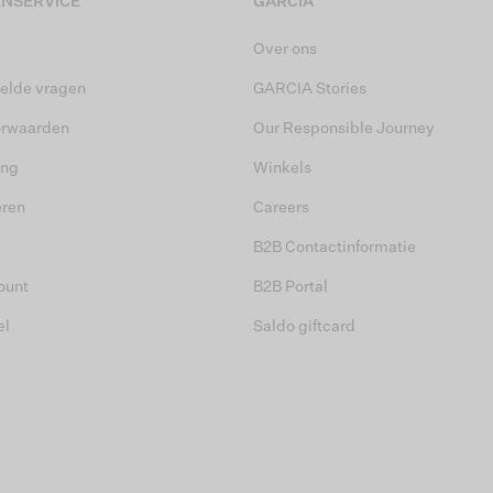
NSERVICE
GARCIA
Over ons
elde vragen
GARCIA Stories
orwaarden
Our Responsible Journey
ing
Winkels
eren
Careers
B2B Contactinformatie
ount
B2B Portal
el
Saldo giftcard