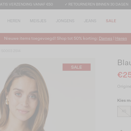
ATIS VERZENDING VANAF €50
✓ RETOURNEREN BINNEN 30 DAGEN
HEREN
MEISJES
JONGENS
JEANS
SALE
Nieuwe items toegevoegd! Shop tot 50% korting:
Dames
|
Heren
d 50003 2514
Bla
€25
Origine
Kies m
XS