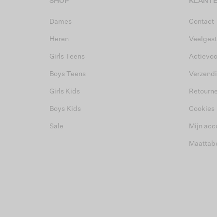
SHOP
KLANTE
Dames
Contact
Heren
Veelgest
Girls Teens
Actievo
Boys Teens
Verzend
Girls Kids
Retourn
Boys Kids
Cookies
Sale
Mijn acc
Maattab