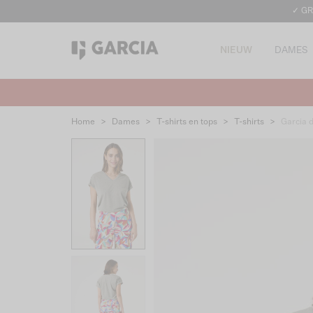
✓ GR
NIEUW
DAMES
Home
>
Dames
>
T-shirts en tops
>
T-shirts
>
Garcia 