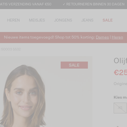
ATIS VERZENDING VANAF €50
✓ RETOURNEREN BINNEN 30 DAGEN
HEREN
MEISJES
JONGENS
JEANS
SALE
Nieuwe items toegevoegd! Shop tot 50% korting:
Dames
|
Heren
d 50003 5532
Olij
€25
Origine
Kies m
XS