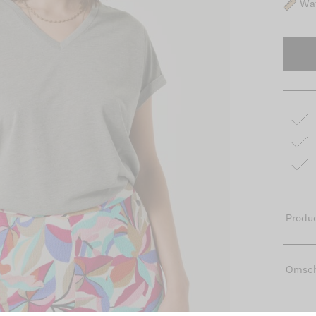
Wat
Produc
Omsch