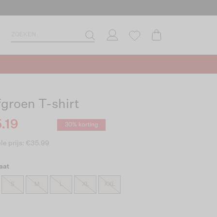
fgroen T-shirt
.19
30% korting
le prijs: €35.99
aat
S
M
L
XL
XXL