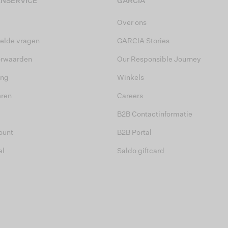
NSERVICE
GARCIA
Over ons
elde vragen
GARCIA Stories
orwaarden
Our Responsible Journey
ing
Winkels
eren
Careers
B2B Contactinformatie
ount
B2B Portal
el
Saldo giftcard