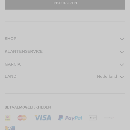
INSCHRIJVEN
SHOP
Dames
KLANTENSERVICE
Heren
Contact
GARCIA
Girls Teens
Veelgestelde vragen
Over ons
LAND
Nederland
Boys Teens
Actievoorwaarden
GARCIA Stories
Girls Kids
Verzending
Our Responsible Journey
Boys Kids
Retourneren
Winkels
BETAALMOGELIJKHEDEN
Sale
Cookies
Careers
Mijn account
B2B Contactinformatie