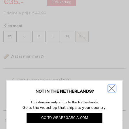
€35.-
29% korting
Originele prijs: €49.99
Kies maat
XS
S
M
L
XL
XXL
Wat is mijn maat?
Gratis verzending vanaf €50
Levertijd 2-3 werkdagen
NOT IN THE NETHERLANDS?
Gemakkelijk retourneren binnen 30 dagen
This domain only ships to the Netherlands.
Go to the webshop that ships to your country.
GO TO
WEAREGARCIA.COM
Productdetails