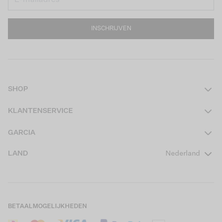
INSCHRIJVEN
SHOP
Dames
KLANTENSERVICE
Heren
Contact
GARCIA
Girls Teens
Veelgestelde vragen
Over ons
LAND
Nederland
Boys Teens
Actievoorwaarden
GARCIA Stories
Girls Kids
Verzending
Our Responsible Journey
Boys Kids
Retourneren
Winkels
BETAALMOGELIJKHEDEN
Sale
Cookies
Careers