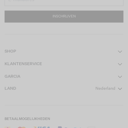
INSCHRIJVEN
SHOP
Dames
KLANTENSERVICE
Heren
Contact
GARCIA
Girls Teens
Veelgestelde vragen
Over ons
LAND
Nederland
Boys Teens
Actievoorwaarden
GARCIA Stories
Girls Kids
Verzending
Our Responsible Journey
Boys Kids
Retourneren
Winkels
BETAALMOGELIJKHEDEN
Sale
Cookies
Careers