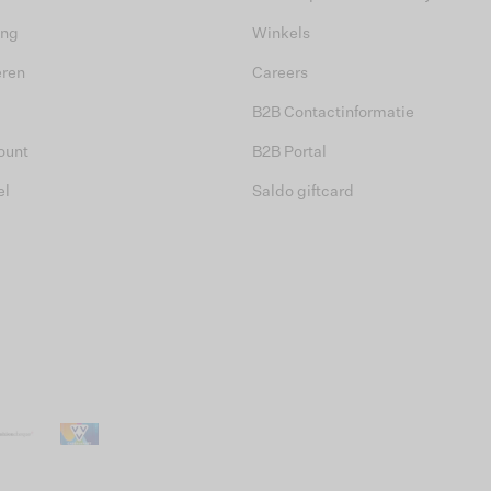
ing
Winkels
eren
Careers
B2B Contactinformatie
ount
B2B Portal
el
Saldo giftcard