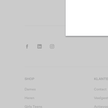
SHOP
KLANTE
Dames
Contact
Heren
Veelgest
Girls Teens
Actievo