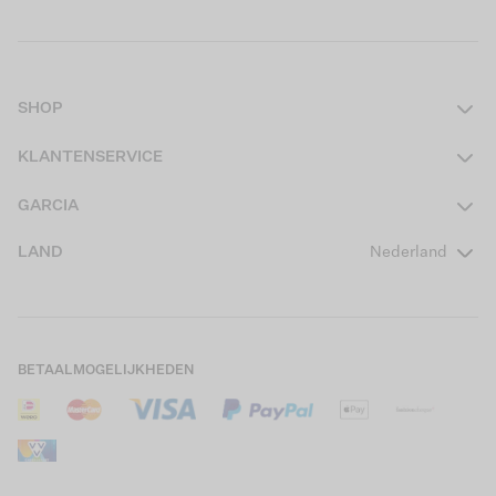
SHOP
Dames
KLANTENSERVICE
Heren
Contact
GARCIA
Girls Teens
Veelgestelde vragen
Over ons
LAND
Nederland
Boys Teens
Actievoorwaarden
GARCIA Stories
Girls Kids
Verzending
Our Responsible Journey
Boys Kids
Retourneren
Winkels
BETAALMOGELIJKHEDEN
Sale
Cookies
Careers
Mijn account
B2B Contactinformatie
Maattabel
B2B Portal