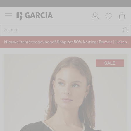
Nieuwe items toegevoegd! Shop tot 50% korting:
Dames
|
Heren