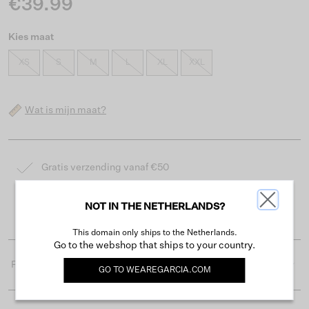
€39.99
Kies maat
XS
S
M
L
XL
XXL
Wat is mijn maat?
Gratis verzending vanaf €50
Levertijd 2-3 werkdagen
NOT IN THE NETHERLANDS?
Gemakkelijk retourneren binnen 30 dagen
This domain only ships to the Netherlands.
Go to the webshop that ships to your country.
Productdetails
GO TO
WEAREGARCIA.COM