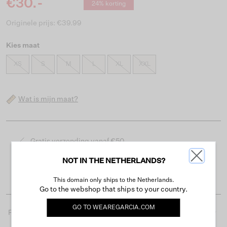
€30.-
24% korting
Originele prijs: €39.99
Kies maat
XS
S
M
L
XL
XXL
Wat is mijn maat?
Gratis verzending vanaf €50
Levertijd 2-3 werkdagen
NOT IN THE NETHERLANDS?
Gemakkelijk retourneren binnen 30 dagen
This domain only ships to the Netherlands.
Go to the webshop that ships to your country.
GO TO
WEAREGARCIA.COM
Productdetails