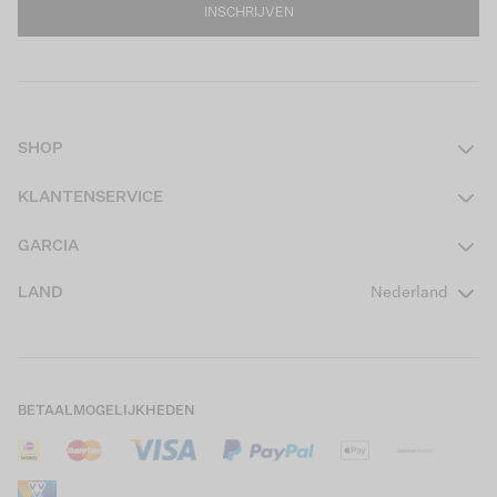
INSCHRIJVEN
SHOP
Dames
KLANTENSERVICE
Heren
Contact
GARCIA
Girls Teens
Veelgestelde vragen
Over ons
LAND
Nederland
Boys Teens
Actievoorwaarden
GARCIA Stories
Girls Kids
Verzending
Our Responsible Journey
Boys Kids
Retourneren
Winkels
BETAALMOGELIJKHEDEN
Sale
Cookies
Careers
Mijn account
B2B Contactinformatie