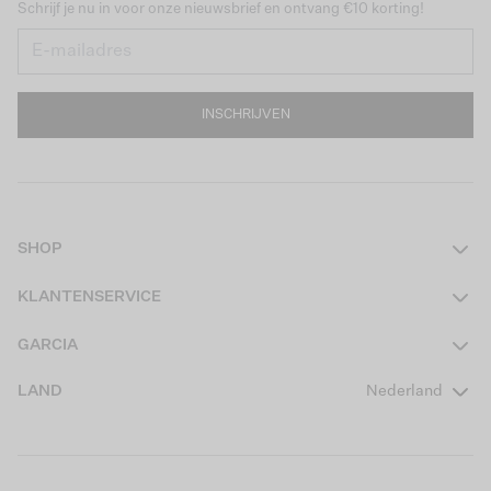
Schrijf je nu in voor onze nieuwsbrief en ontvang €10 korting!
INSCHRIJVEN
SHOP
Dames
KLANTENSERVICE
Heren
Contact
GARCIA
Girls Teens
Veelgestelde vragen
Over ons
LAND
Nederland
Boys Teens
Actievoorwaarden
GARCIA Stories
Girls Kids
Verzending
Our Responsible Journey
Boys Kids
Retourneren