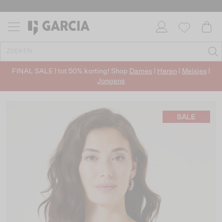
FINAL SALE | tot 50% korting! Shop
Dames
|
Heren
|
Meisjes
|
Jongens