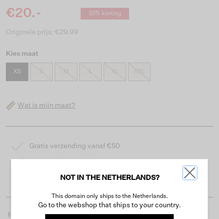
€20.-
33% korting
Originele prijs: €29.99
Kies maat
XS
S
M
L
XL
XXL
Wat is mijn maat?
Gratis verzending vanaf €50
Levertijd 2-3 werkdagen
Gemakkelijk retourneren binnen 30 dagen
NOT IN THE NETHERLANDS?
This domain only ships to the Netherlands.
Go to the webshop that ships to your country.
Productdetails