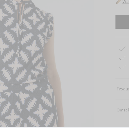
Wat
Produc
Omsch