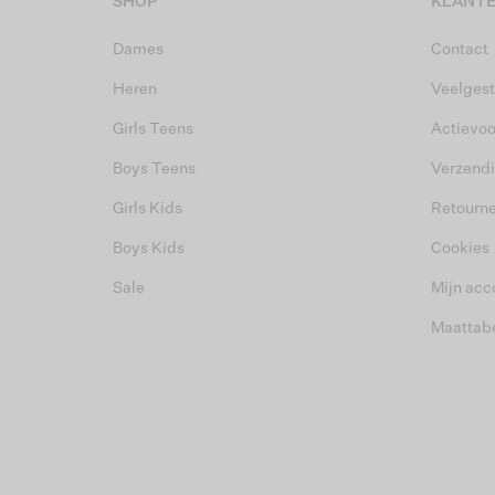
SHOP
KLANTE
Dames
Contact
Heren
Veelgest
Girls Teens
Actievo
Boys Teens
Verzend
Girls Kids
Retourn
Boys Kids
Cookies
Sale
Mijn acc
Maattab