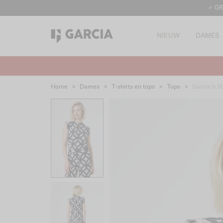
✓ GR
NIEUW
DAMES
Home
>
Dames
>
T-shirts en tops
>
Tops
>
Garcia h 