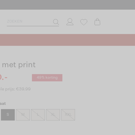
 met print
.-
49% korting
le prijs: €39.99
aat
S
M
L
XL
XXL