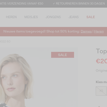
ATIS VERZENDING VANAF €50
✓ RETOURNEREN BINNEN 30 DAGEN
HEREN
MEISJES
JONGENS
JEANS
SALE
Nieuwe items toegevoegd! Shop tot 50% korting:
Dames
|
Heren
50022 60
Top
€20
Origine
Kies m
XS