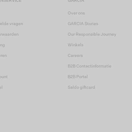
NSERVICE
GARCIA
Over ons
elde vragen
GARCIA Stories
orwaarden
Our Responsible Journey
ing
Winkels
eren
Careers
B2B Contactinformatie
ount
B2B Portal
el
Saldo giftcard