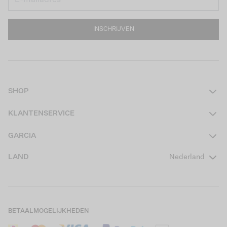
INSCHRIJVEN
SHOP
Dames
KLANTENSERVICE
Heren
Contact
GARCIA
Girls Teens
Veelgestelde vragen
Over ons
LAND
Nederland
Boys Teens
Actievoorwaarden
GARCIA Stories
Girls Kids
Verzending
Our Responsible Journey
Boys Kids
Retourneren
Winkels
BETAALMOGELIJKHEDEN
Sale
Cookies
Careers