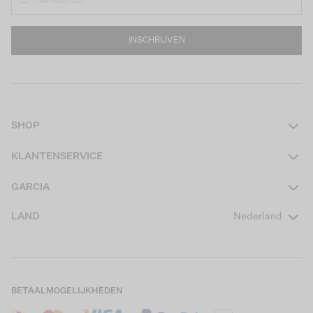
INSCHRIJVEN
SHOP
Dames
KLANTENSERVICE
Heren
Contact
GARCIA
Girls Teens
Veelgestelde vragen
Over ons
LAND
Nederland
Boys Teens
Actievoorwaarden
GARCIA Stories
Girls Kids
Verzending
Our Responsible Journey
Boys Kids
Retourneren
Winkels
BETAALMOGELIJKHEDEN
Sale
Cookies
Careers