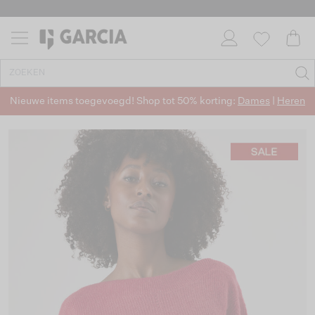
Nieuwe items toegevoegd! Shop tot 50% korting:
Dames
|
Heren