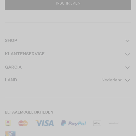
INSCHRIJVEN
SHOP
Dames
KLANTENSERVICE
Heren
Contact
GARCIA
Girls Teens
Veelgestelde vragen
Over ons
LAND
Nederland
Boys Teens
Actievoorwaarden
GARCIA Stories
Girls Kids
Verzending
Our Responsible Journey
Boys Kids
Retourneren
Winkels
BETAALMOGELIJKHEDEN
Sale
Cookies
Careers
Mijn account
B2B Contactinformatie