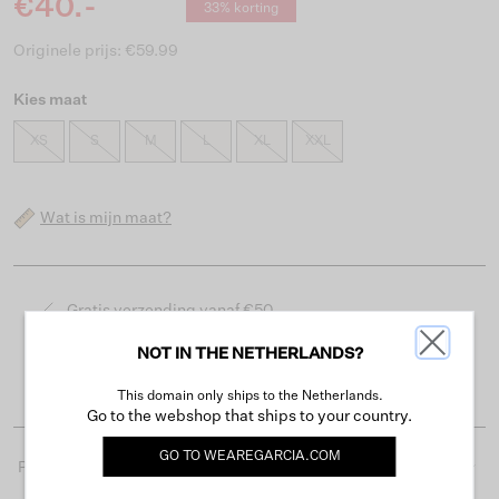
€40.-
33% korting
Originele prijs: €59.99
Kies maat
XS
S
M
L
XL
XXL
Wat is mijn maat?
Gratis verzending vanaf €50
Levertijd 2-3 werkdagen
NOT IN THE NETHERLANDS?
Gemakkelijk retourneren binnen 30 dagen
This domain only ships to the Netherlands.
Go to the webshop that ships to your country.
GO TO
WEAREGARCIA.COM
Productdetails