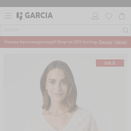
Nieuwe items toegevoegd! Shop tot 50% korting:
Dames
|
Heren