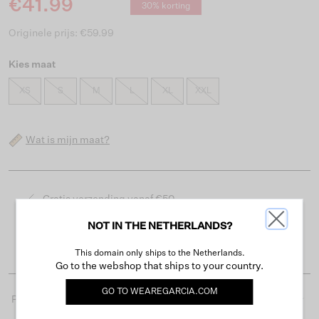
€41.99
30% korting
Originele prijs: €59.99
Kies maat
XS
S
M
L
XL
XXL
Wat is mijn maat?
Gratis verzending vanaf €50
Levertijd 2-3 werkdagen
NOT IN THE NETHERLANDS?
Gemakkelijk retourneren binnen 30 dagen
This domain only ships to the Netherlands.
Go to the webshop that ships to your country.
GO TO
WEAREGARCIA.COM
Productdetails