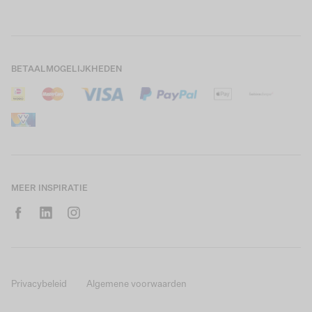
Boys Teens
Actievoorwaarden
GARCIA Stories
Girls Kids
Verzending
Our Responsible Journey
Boys Kids
Retourneren
Winkels
BETAALMOGELIJKHEDEN
Sale
Cookies
Careers
Mijn account
B2B Contactinformatie
Maattabel
B2B Portal
Saldo giftcard
MEER INSPIRATIE
Privacybeleid
Algemene voorwaarden