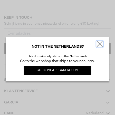
KEEP IN TOUCH
Schrijf je nu in voor onze nieuwsbrief en ontvang €10 korting!
NOT IN THE NETHERLANDS?
INSCHRIJVEN
This domain only ships to the Netherlands.
Go to the webshop that ships to your country.
GO TO
WEAREGARCIA.COM
SHOP
Dames
KLANTENSERVICE
Heren
Contact
GARCIA
Girls Teens
Veelgestelde vragen
Over ons
LAND
Nederland