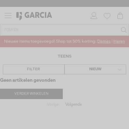
Nieuwe items toegevoegd! Shop tot 50% korting:
Dames
|
Heren
TEENS
FILTER
NIEUW
Geen artikelen gevonden
VERDER WINKELEN
Vorige
Volgende