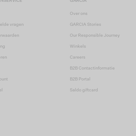
NSERVICE
GARCIA
Over ons
elde vragen
GARCIA Stories
orwaarden
Our Responsible Journey
ing
Winkels
eren
Careers
B2B Contactinformatie
ount
B2B Portal
el
Saldo giftcard