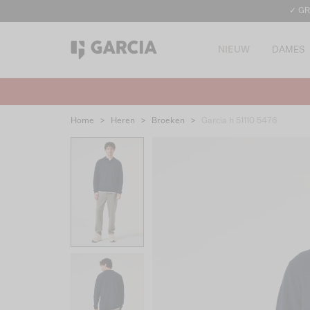
✓ GR
NIEUW
DAMES
Home
>
Heren
>
Broeken
>
Garcia h 51110 5476