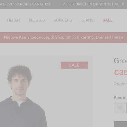
ATIS VERZENDING VANAF €50
✓ RETOURNEREN BINNEN 30 DAGEN
HEREN
MEISJES
JONGENS
JEANS
SALE
Nieuwe items toegevoegd! Shop tot 50% korting:
Dames
|
Heren
Gro
€35
Origine
Kies m
XS