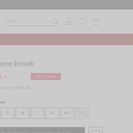
ene broek
.-
49% korting
le prijs: €69.99
aat
S
M
L
XL
XXL
XXXL