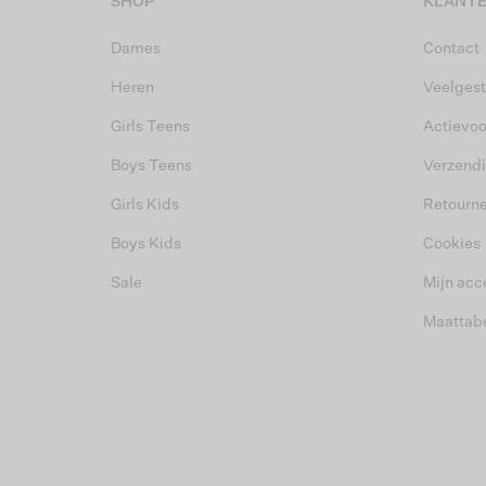
SHOP
KLANTE
Dames
Contact
Heren
Veelgest
Girls Teens
Actievo
Boys Teens
Verzend
Girls Kids
Retourn
Boys Kids
Cookies
Sale
Mijn acc
Maattab