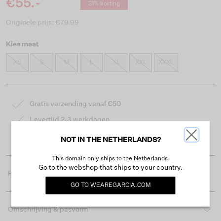
€55.-
31% korting
Originele prijs: €79.99
Kies maat
XS
S
M
L
XL
XXL
XXXL
Gratis verzending vanaf €50
Levertijd 2-3 werkdagen
Gemakkelijk retourneren binnen 30 dagen
NOT IN THE NETHERLANDS?
This domain only ships to the Netherlands.
Go to the webshop that ships to your country.
Productdetails
GO TO
WEAREGARCIA.COM
Omschrijving & pasvorm