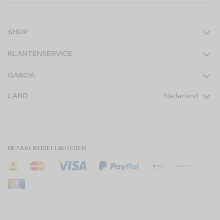
SHOP
Dames
KLANTENSERVICE
Heren
Contact
GARCIA
Girls Teens
Veelgestelde vragen
Over ons
LAND
Nederland
Boys Teens
Actievoorwaarden
GARCIA Stories
Girls Kids
Verzending
Our Responsible Journey
Boys Kids
Retourneren
Winkels
BETAALMOGELIJKHEDEN
Sale
Cookies
Careers
Mijn account
B2B Contactinformatie
Maattabel
B2B Portal
Saldo giftcard