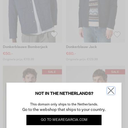
Donkerblauwe Bomberjack
Donkerblauw Jack
€50.-
€60.-
Originele prijs: €119.99
Originele prijs: €129.99
NOT IN THE NETHERLANDS?
This domain only ships to the Netherlands.
Go to the webshop that ships to your country.
GO TO
WEAREGARCIA.COM