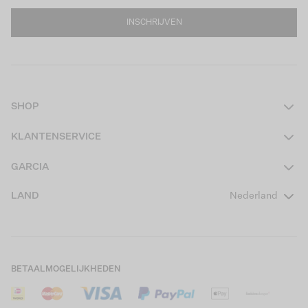
INSCHRIJVEN
SHOP
Dames
KLANTENSERVICE
Heren
Contact
GARCIA
Girls Teens
Veelgestelde vragen
Over ons
LAND
Nederland
Boys Teens
Actievoorwaarden
GARCIA Stories
Girls Kids
Verzending
Our Responsible Journey
Boys Kids
Retourneren
Winkels
BETAALMOGELIJKHEDEN
Sale
Cookies
Careers
Mijn account