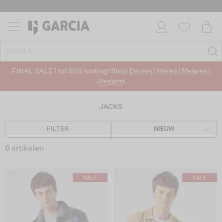
FINAL SALE | tot 50% korting! Shop
Dames
|
Heren
|
Meisjes
|
Jongens
JACKS
FILTER
NIEUW
6 artikelen