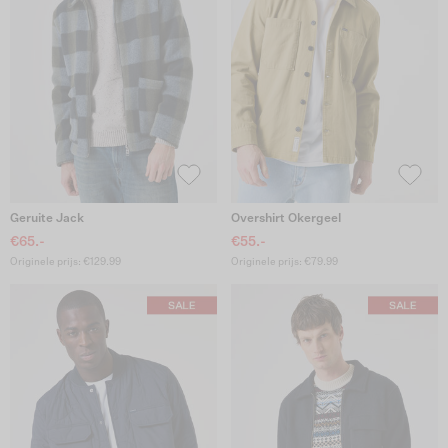
Geruite Jack
Overshirt Okergeel
€65.-
€55.-
Originele prijs: €129.99
Originele prijs: €79.99