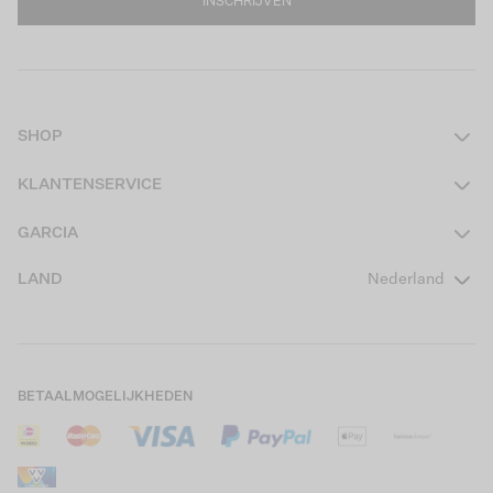
INSCHRIJVEN
SHOP
Dames
KLANTENSERVICE
Heren
Contact
GARCIA
Girls Teens
Veelgestelde vragen
Over ons
LAND
Nederland
Boys Teens
Actievoorwaarden
GARCIA Stories
Girls Kids
Verzending
Our Responsible Journey
Boys Kids
Retourneren
Winkels
BETAALMOGELIJKHEDEN
Sale
Cookies
Careers
Mijn account
B2B Contactinformatie