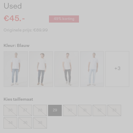
Used
€45.-
49% korting
Originele prijs: €89.99
Kleur: Blauw
+3
Kies taillemaat
26
27
28
29
30
31
32
33
34
36
38