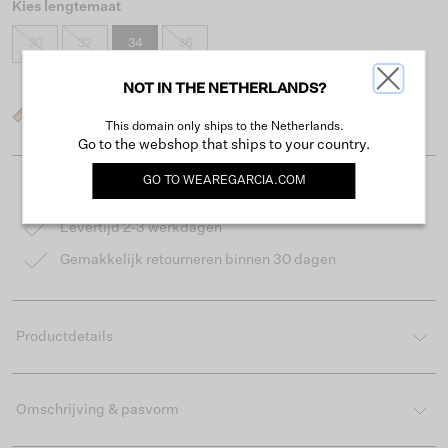
Kies lengtemaat
30
32
34
36
NOT IN THE NETHERLANDS?
Wat is mijn maat?
This domain only ships to the Netherlands.
Go to the webshop that ships to your country.
GO TO
WEAREGARCIA.COM
Gratis verzending vanaf €50
Levertijd 2-3 werkdagen
Gemakkelijk retourneren binnen 30 dagen
Productdetails
Omschrijving & pasvorm