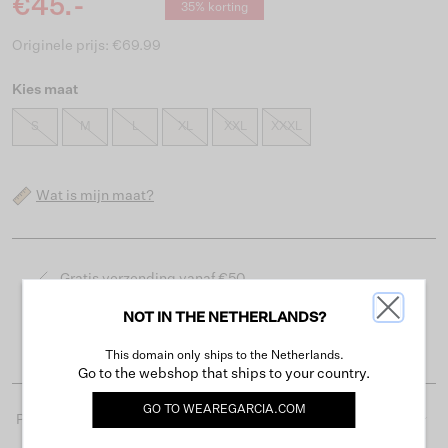
€45.-
35% korting
Originele prijs: €69.99
Kies maat
S
M
L
XL
XXL
XXXL
Wat is mijn maat?
Gratis verzending vanaf €50
Levertijd 2-3 werkdagen
NOT IN THE NETHERLANDS?
Gemakkelijk retourneren binnen 30 dagen
This domain only ships to the Netherlands.
Go to the webshop that ships to your country.
GO TO
WEAREGARCIA.COM
Productdetails