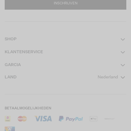
INSCHRIJVEN
SHOP
Dames
KLANTENSERVICE
Heren
Contact
GARCIA
Girls Teens
Veelgestelde vragen
Over ons
LAND
Nederland
Boys Teens
Actievoorwaarden
GARCIA Stories
Girls Kids
Verzending
Our Responsible Journey
Boys Kids
Retourneren
Winkels
BETAALMOGELIJKHEDEN
Sale
Cookies
Careers
Mijn account
B2B Contactinformatie