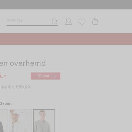
en overhemd
.-
49% korting
le prijs: €69.99
 Groen