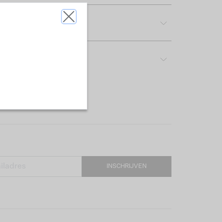
tdetails
rijving & pasvorm
INSCHRIJVEN