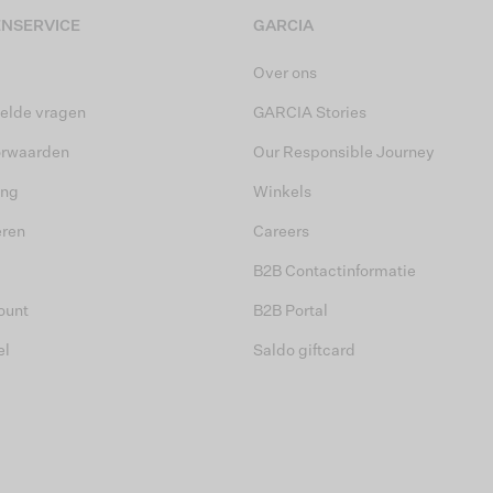
NSERVICE
GARCIA
Over ons
elde vragen
GARCIA Stories
orwaarden
Our Responsible Journey
ing
Winkels
eren
Careers
B2B Contactinformatie
ount
B2B Portal
el
Saldo giftcard