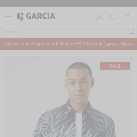
Nieuwe items toegevoegd! Shop tot 50% korting:
Dames
|
Heren