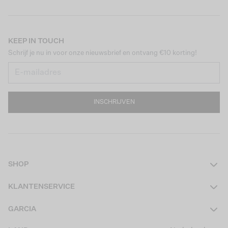
KEEP IN TOUCH
Schrijf je nu in voor onze nieuwsbrief en ontvang €10 korting!
INSCHRIJVEN
SHOP
Dames
KLANTENSERVICE
Heren
Contact
GARCIA
Girls Teens
Veelgestelde vragen
Over ons