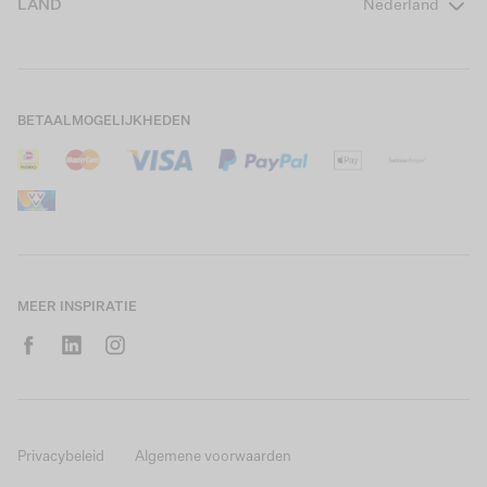
LAND
Nederland
Boys Teens
Actievoorwaarden
GARCIA Stories
Girls Kids
Verzending
Our Responsible Journey
Boys Kids
Retourneren
Winkels
BETAALMOGELIJKHEDEN
Sale
Cookies
Careers
Mijn account
B2B Contactinformatie
Maattabel
B2B Portal
Saldo giftcard
MEER INSPIRATIE
Privacybeleid
Algemene voorwaarden