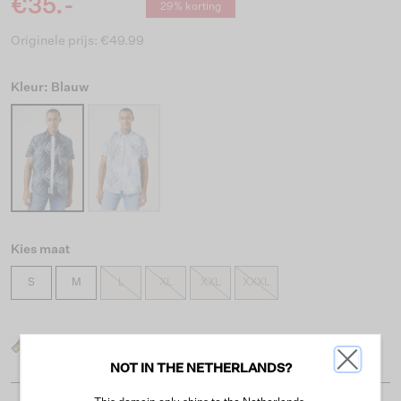
€35.-
29% korting
Originele prijs: €49.99
Kleur: Blauw
Kies maat
S
M
L
XL
XXL
XXXL
Wat is mijn maat?
NOT IN THE NETHERLANDS?