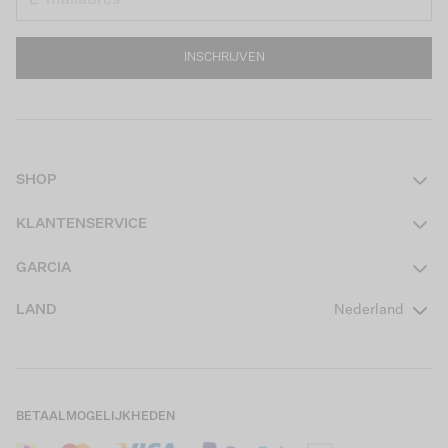
INSCHRIJVEN
SHOP
Dames
KLANTENSERVICE
Heren
Contact
GARCIA
Girls Teens
Veelgestelde vragen
Over ons
LAND
Nederland
Boys Teens
Actievoorwaarden
GARCIA Stories
Girls Kids
Verzending
Our Responsible Journey
Boys Kids
Retourneren
Winkels
BETAALMOGELIJKHEDEN
Sale
Cookies
Careers