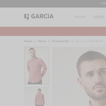
✓ GR
NIEUW
DAMES
Home
>
Heren
>
Overhemden
>
Garcia v 41282 8039