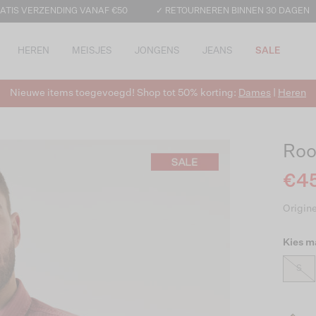
ATIS VERZENDING VANAF €50
✓ RETOURNEREN BINNEN 30 DAGEN
HEREN
MEISJES
JONGENS
JEANS
SALE
Nieuwe items toegevoegd! Shop tot 50% korting:
Dames
|
Heren
Roo
€45
Origine
Kies m
S