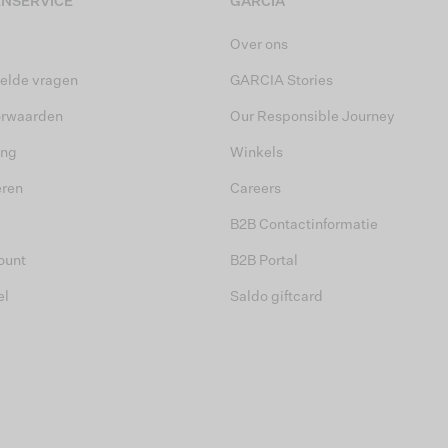
NSERVICE
GARCIA
Over ons
elde vragen
GARCIA Stories
orwaarden
Our Responsible Journey
ing
Winkels
eren
Careers
B2B Contactinformatie
ount
B2B Portal
el
Saldo giftcard