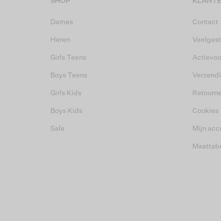
SHOP
KLANTE
Dames
Contact
Heren
Veelgest
Girls Teens
Actievo
Boys Teens
Verzend
Girls Kids
Retourn
Boys Kids
Cookies
Sale
Mijn acc
Maattab