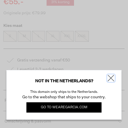
€55.-
31% korting
Originele prijs: €79.99
Kies maat
S
M
L
XL
XXL
XXXL
Gratis verzending vanaf €50
Levertijd 2-3 werkdagen
Gemakkelijk retourneren binnen 30 dagen
NOT IN THE NETHERLANDS?
This domain only ships to the Netherlands.
Go to the webshop that ships to your country.
Productdetails
GO TO
WEAREGARCIA.COM
Omschrijving & pasvorm