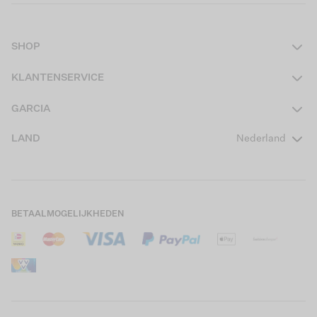
SHOP
Dames
KLANTENSERVICE
Heren
Contact
GARCIA
Girls Teens
Veelgestelde vragen
Over ons
LAND
Nederland
Boys Teens
Actievoorwaarden
GARCIA Stories
Girls Kids
Verzending
Our Responsible Journey
Boys Kids
Retourneren
Winkels
BETAALMOGELIJKHEDEN
Sale
Cookies
Careers
Mijn account
B2B Contactinformatie
Maattabel
B2B Portal
Saldo giftcard