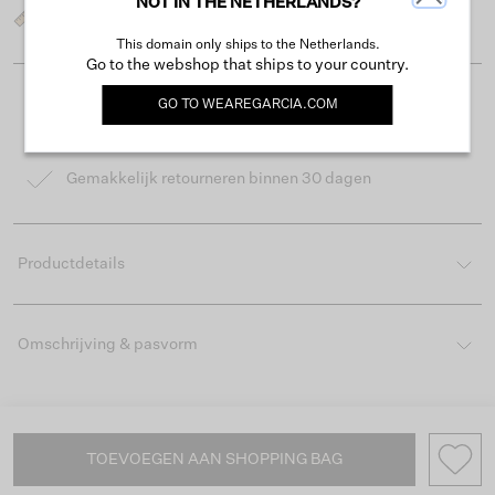
NOT IN THE NETHERLANDS?
Wat is mijn maat?
This domain only ships to the Netherlands.
Go to the webshop that ships to your country.
GO TO
WEAREGARCIA.COM
Gratis verzending vanaf €50
Levertijd 2-3 werkdagen
Gemakkelijk retourneren binnen 30 dagen
Productdetails
Omschrijving & pasvorm
TOEVOEGEN AAN SHOPPING BAG