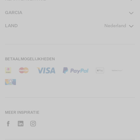
Heren
Contact
GARCIA
Girls Teens
Veelgestelde vragen
Over ons
LAND
Nederland
Boys Teens
Actievoorwaarden
GARCIA Stories
Girls Kids
Verzending
Our Responsible Journey
Boys Kids
Retourneren
Winkels
BETAALMOGELIJKHEDEN
Sale
Cookies
Careers
Mijn account
B2B Contactinformatie
Maattabel
B2B Portal
Saldo giftcard
MEER INSPIRATIE