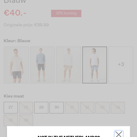
Blauw
€40.-
33% korting
Originele prijs: €59.99
Kleur: Blauw
+3
Kies maat
27
28
29
30
31
32
33
34
36
38