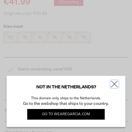
€41.99
30% korting
Originele prijs: €59.99
Kies maat
28
30
32
34
36
38
Gratis verzending vanaf €50
Levertijd 2-3 werkdagen
NOT IN THE NETHERLANDS?
Gemakkelijk retourneren binnen 30 dagen
This domain only ships to the Netherlands.
Go to the webshop that ships to your country.
Productdetails
GO TO
WEAREGARCIA.COM