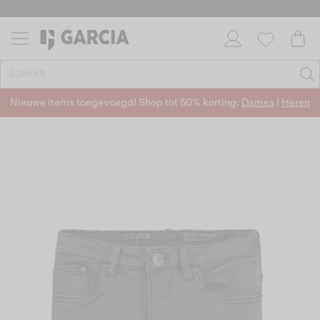
Nieuwe items toegevoegd! Shop tot 50% korting:
Dames
|
Heren