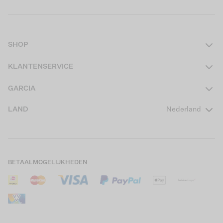
SHOP
Dames
KLANTENSERVICE
Heren
Contact
GARCIA
Girls Teens
Veelgestelde vragen
Over ons
LAND
Nederland
Boys Teens
Actievoorwaarden
GARCIA Stories
Girls Kids
Verzending
Our Responsible Journey
Boys Kids
Retourneren
Winkels
BETAALMOGELIJKHEDEN
Sale
Cookies
Careers
Mijn account
B2B Contactinformatie
Maattabel
B2B Portal