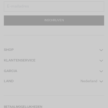
INSCHRIJVEN
SHOP
Dames
KLANTENSERVICE
Heren
Contact
GARCIA
Girls Teens
Veelgestelde vragen
Over ons
LAND
Nederland
Boys Teens
Actievoorwaarden
GARCIA Stories
Girls Kids
Verzending
Our Responsible Journey
Boys Kids
Retourneren
Winkels
BETAALMOGELIJKHEDEN