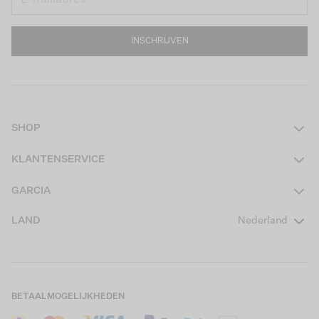
INSCHRIJVEN
SHOP
Dames
KLANTENSERVICE
Heren
Contact
GARCIA
Girls Teens
Veelgestelde vragen
Over ons
LAND
Nederland
Boys Teens
Actievoorwaarden
GARCIA Stories
Girls Kids
Verzending
Our Responsible Journey
Boys Kids
Retourneren
Winkels
BETAALMOGELIJKHEDEN
Sale
Cookies
Careers