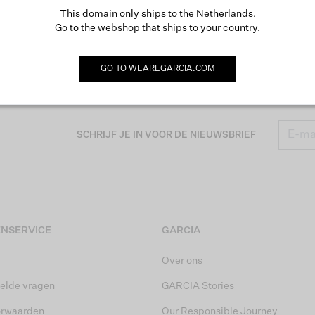
This domain only ships to the Netherlands.
Go to the webshop that ships to your country.
GO TO
WEAREGARCIA.COM
SCHRIJF JE IN VOOR DE NIEUWSBRIEF
NSERVICE
GARCIA
Over ons
elde vragen
GARCIA Stories
orwaarden
Our Responsible Journey