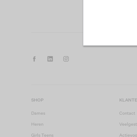
SHOP
KLANTE
Dames
Contact
Heren
Veelgest
Girls Teens
Actievo