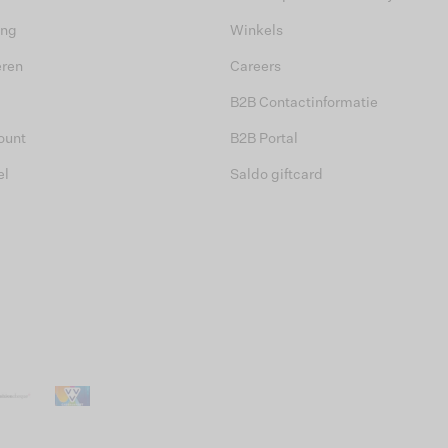
ing
Winkels
eren
Careers
B2B Contactinformatie
ount
B2B Portal
el
Saldo giftcard