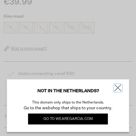
€39.99
Kies maat
S
M
L
XL
XXL
XXXL
Wat is mijn maat?
Gratis verzending vanaf €50
Levertijd 2-3 werkdagen
NOT IN THE NETHERLANDS?
Gemakkelijk retourneren binnen 30 dagen
This domain only ships to the Netherlands.
Go to the webshop that ships to your country.
Productdetails
GO TO
WEAREGARCIA.COM