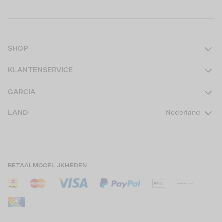
SHOP
Dames
KLANTENSERVICE
Heren
Contact
GARCIA
Girls Teens
Veelgestelde vragen
Over ons
LAND
Nederland
Boys Teens
Actievoorwaarden
GARCIA Stories
Girls Kids
Verzending
Our Responsible Journey
Boys Kids
Retourneren
Winkels
BETAALMOGELIJKHEDEN
Sale
Cookies
Careers
Mijn account
B2B Contactinformatie
Maattabel
B2B Portal