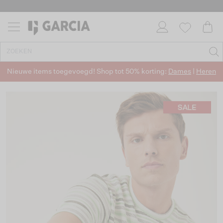
Nieuwe items toegevoegd! Shop tot 50% korting:
Dames
|
Heren