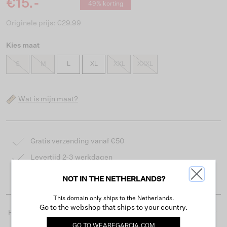
€15.-
49% korting
Originele prijs: €29.99
Kies maat
S
M
L
XL
XXL
XXXL
Wat is mijn maat?
Gratis verzending vanaf €50
Levertijd 2-3 werkdagen
Gemakkelijk retourneren binnen 30 dagen
NOT IN THE NETHERLANDS?
This domain only ships to the Netherlands.
Go to the webshop that ships to your country.
Productdetails
GO TO
WEAREGARCIA.COM