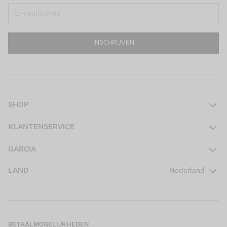
INSCHRIJVEN
SHOP
Dames
KLANTENSERVICE
Heren
Contact
GARCIA
Girls Teens
Veelgestelde vragen
Over ons
LAND
Nederland
Boys Teens
Actievoorwaarden
GARCIA Stories
Girls Kids
Verzending
Our Responsible Journey
Boys Kids
Retourneren
Winkels
BETAALMOGELIJKHEDEN