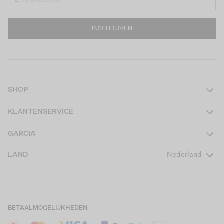
INSCHRIJVEN
SHOP
Dames
KLANTENSERVICE
Heren
Contact
GARCIA
Girls Teens
Veelgestelde vragen
Over ons
LAND
Nederland
Boys Teens
Actievoorwaarden
GARCIA Stories
Girls Kids
Verzending
Our Responsible Journey
Boys Kids
Retourneren
Winkels
BETAALMOGELIJKHEDEN
Sale
Cookies
Careers