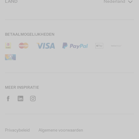
LAND
Nederland
Boys Teens
Actievoorwaarden
GARCIA Stories
Girls Kids
Verzending
Our Responsible Journey
Boys Kids
Retourneren
Winkels
BETAALMOGELIJKHEDEN
Sale
Cookies
Careers
Mijn account
B2B Contactinformatie
Maattabel
B2B Portal
Saldo giftcard
MEER INSPIRATIE
Privacybeleid
Algemene voorwaarden