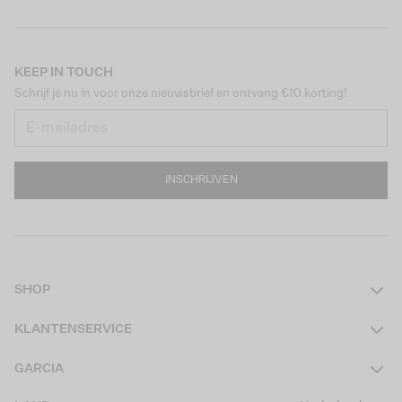
KEEP IN TOUCH
Schrijf je nu in voor onze nieuwsbrief en ontvang €10 korting!
INSCHRIJVEN
SHOP
Dames
KLANTENSERVICE
Heren
Contact
GARCIA
Girls Teens
Veelgestelde vragen
Over ons