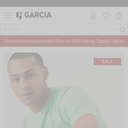
Nieuwe items toegevoegd! Shop tot 50% korting:
Dames
|
Heren