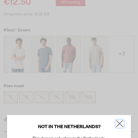
€12.50
51% korting
Originele prijs: €25.99
Kleur: Groen
+3
Kies maat
S
M
L
XL
XXL
XXXL
Wat is mijn maat?
NOT IN THE NETHERLANDS?