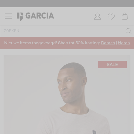
Nieuwe items toegevoegd! Shop tot 50% korting:
Dames
|
Heren