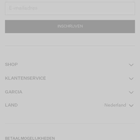
INSCHRIJVEN
SHOP
Dames
KLANTENSERVICE
Heren
Contact
GARCIA
Girls Teens
Veelgestelde vragen
Over ons
LAND
Nederland
Boys Teens
Actievoorwaarden
GARCIA Stories
Girls Kids
Verzending
Our Responsible Journey
Boys Kids
Retourneren
Winkels
BETAALMOGELIJKHEDEN