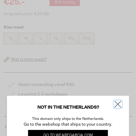
€25.-
30% korting
Originele prijs: €35.99
Kies maat
S
M
L
XL
XXL
XXXL
Wat is mijn maat?
Gratis verzending vanaf €50
Levertijd 2-3 werkdagen
Gemakkelijk retourneren binnen 30 dagen
NOT IN THE NETHERLANDS?
This domain only ships to the Netherlands.
Go to the webshop that ships to your country.
Productdetails
GO TO
WEAREGARCIA.COM