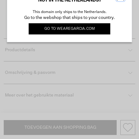
NOT IN THE NETHERLANDS?
Gratis verzending vanaf €50
This domain only ships to the Netherlands.
Levertijd 2-3 werkdagen
Go to the webshop that ships to your country.
Gemakkelijk retourneren binnen 30 dagen
GO TO
WEAREGARCIA.COM
Productdetails
Omschrijving & pasvorm
Meer over het gebruikte materiaal
TOEVOEGEN AAN SHOPPING BAG