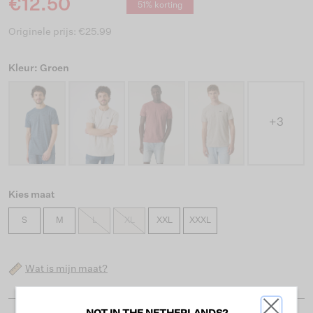
€12.50
51% korting
Originele prijs: €25.99
Kleur: Groen
+3
Kies maat
S
M
L
XL
XXL
XXXL
Wat is mijn maat?