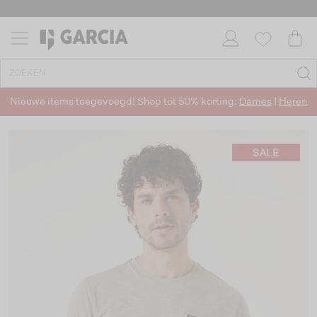
Nieuwe items toegevoegd! Shop tot 50% korting:
Dames
|
Heren