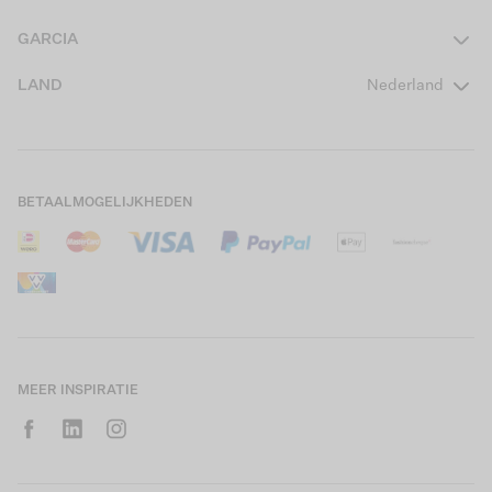
Heren
Contact
GARCIA
Girls Teens
Veelgestelde vragen
Over ons
LAND
Nederland
Boys Teens
Actievoorwaarden
GARCIA Stories
Girls Kids
Verzending
Our Responsible Journey
Boys Kids
Retourneren
Winkels
BETAALMOGELIJKHEDEN
Sale
Cookies
Careers
Mijn account
B2B Contactinformatie
Maattabel
B2B Portal
Saldo giftcard
MEER INSPIRATIE